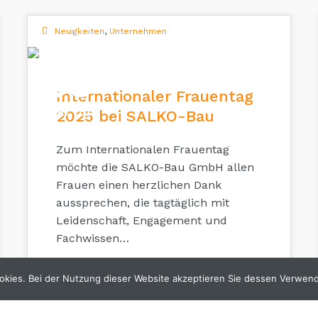
Neuigkeiten
,
Unternehmen
08
Internationaler Frauentag
MÄRZ 2025
2025 bei SALKO-Bau
Zum Internationalen Frauentag
möchte die SALKO-Bau GmbH allen
Frauen einen herzlichen Dank
aussprechen, die tagtäglich mit
Leidenschaft, Engagement und
Fachwissen…
kies. Bei der Nutzung dieser Website akzeptieren Sie dessen Verwen